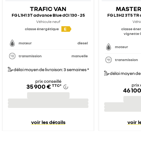
TRAFIC VAN
MASTER
FG L1H1 3T advance Blue dCi 130 - 25
FG L3H2 3T5 TR 
Véhicule neuf
Véhi
E
classe énergétique
classe éne
vignette C
moteur
diesel
moteur
transmission
manuelle
transmission
délai moyen de livraison: 3 semaines *
délai moyen de 
prix conseillé
prix 
35 900 €
TTC
*
46 100
voir les détails
voir l