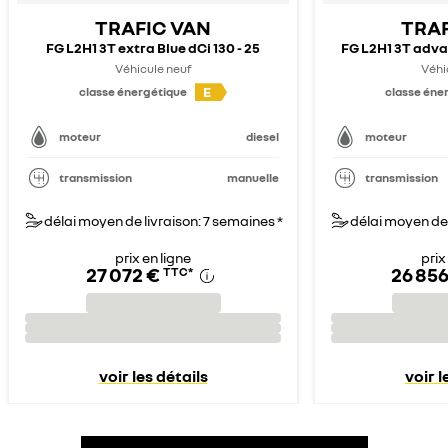
TRAFIC VAN
TRAF
FG L2H1 3T extra Blue dCi 130 - 25
FG L2H1 3T advan
Véhicule neuf
Véhi
E
classe énergétique
classe éne
moteur
diesel
moteur
transmission
manuelle
transmission
délai moyen de livraison: 7 semaines *
délai moyen de 
prix en ligne
prix
27 072 €
26 856
TTC
*
voir les détails
voir l