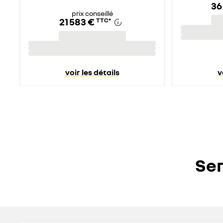
36
prix conseillé
21 583 €
TTC
*
voir les détails
v
Ser