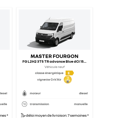
MASTER FOURGON
FG L2H2 3T5 TR advance Blue dCi 150 - 25
Véhicule neuf
E
classe énergétique
vignette Crit'Air
iesel
moteur
diesel
uelle
transmission
manuelle
nes *
délai moyen de livraison: 7 semaines *