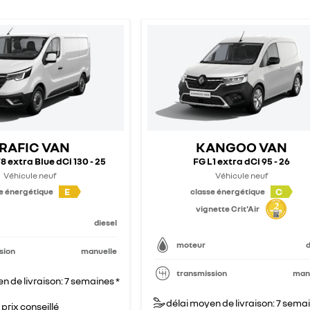
RAFIC VAN
KANGOO VAN
8 extra Blue dCi 130 - 25
FG L1 extra dCi 95 - 26
Véhicule neuf
Véhicule neuf
E
C
e énergétique
classe énergétique
vignette Crit'Air
diesel
moteur
d
sion
manuelle
transmission
man
n de livraison: 7 semaines *
délai moyen de livraison: 7 semai
prix conseillé