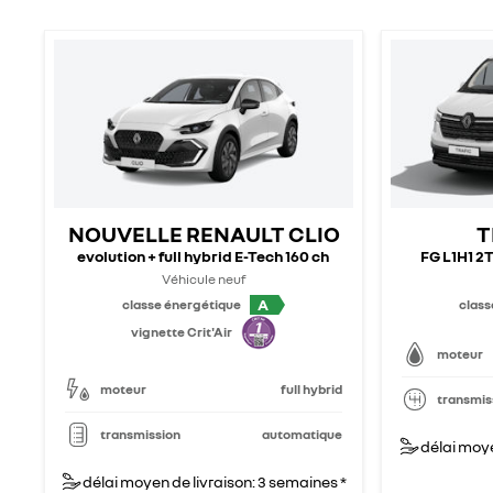
NOUVELLE RENAULT CLIO
T
evolution + full hybrid E-Tech 160 ch
FG L1H1 2T
Véhicule neuf
A
classe énergétique
class
vignette Crit'Air
moteur
moteur
full hybrid
transmis
transmission
automatique
délai moye
délai moyen de livraison: 3 semaines *