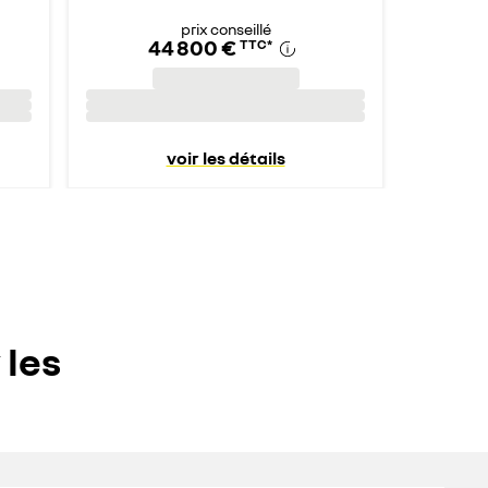
prix conseillé
44 800 €
TTC
*
voir les détails
 les