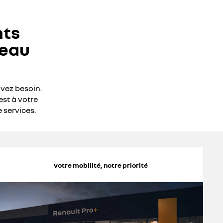
nts
seau
avez besoin.
est à votre
 services.
votre mobilité, notre priorité