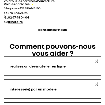
voir tous les horaires d'ouverture
Voir les activités
lundi
08:30 - 12:30
14:00 - 18:00
6 Impasse DE BRANNEC
mardi
08:30 - 12:30
14:00 - 18:00
56370 SARZEAU
mercredi
08:30 - 12:30
14:00 - 18:00
02 97 48 04 04
jeudi
08:30 - 12:30
14:00 - 18:00
itinéraire
vendredi
08:30 - 12:30
14:00 - 18:00
samedi
fermé
contactez-nous
dimanche
fermé
Comment pouvons-nous
vous aider ?
réalisez un devis atelier en ligne
intéressé(e) par un modèle