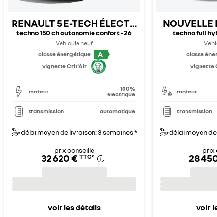
RENAULT 5 E-TECH ÉLECTRIQUE
NOUVELLE 
techno 150 ch autonomie confort - 26
techno full hy
Véhicule neuf
Véhi
A
classe énergétique
classe éne
vignette Crit'Air
vignette C
100%
moteur
moteur
électrique
transmission
automatique
transmission
délai moyen de livraison: 3 semaines *
délai moyen de 
prix conseillé
prix 
32 620 €
28 450
TTC
*
voir les détails
voir l