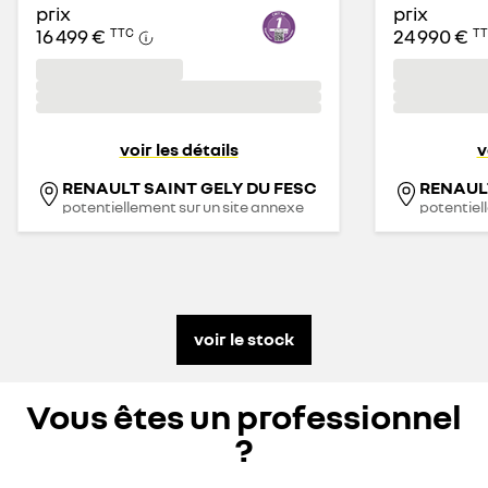
prix
prix
16 499 €
24 990 €
TTC
T
voir les détails
v
RENAULT SAINT GELY DU FESC
RENAULT
potentiellement sur un site annexe
potentiel
voir le stock
Vous êtes un professionnel
?