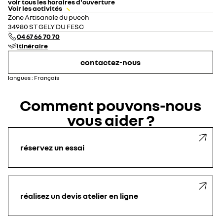
voir tous les horaires d'ouverture
Voir les activités
lundi
08:00 - 12:00
14:00 - 19:00
Zone Artisanale du puech
mardi
08:00 - 12:00
14:00 - 19:00
34980 ST GELY DU FESC
mercredi
08:00 - 12:00
14:00 - 19:00
04 67 66 70 70
jeudi
08:00 - 12:00
14:00 - 19:00
itinéraire
vendredi
08:00 - 12:00
14:00 - 19:00
samedi
09:00 - 12:00
14:00 - 18:00
contactez-nous
dimanche
fermé
langues :
Français
Comment pouvons-nous
vous aider ?
réservez un essai
réalisez un devis atelier en ligne