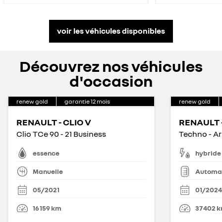
voir les véhicules disponibles
Découvrez nos véhicules
d'occasion
renew gold
garantie
12
mois
renew gold
RENAULT - CLIO V
RENAULT 
Clio TCe 90 - 21 Business
Techno - Ar
essence
hybride
Manuelle
Automa
05/2021
01/2024
16 159
km
37 402
k