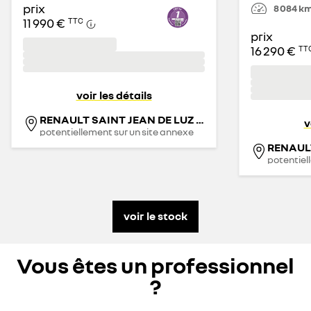
prix
8 084
k
11 990 €
TTC
prix
16 290 €
TT
voir les détails
RENAULT SAINT JEAN DE LUZ - LAMERAIN
v
potentiellement sur un site annexe
potentiel
voir le stock
Vous êtes un professionnel
?