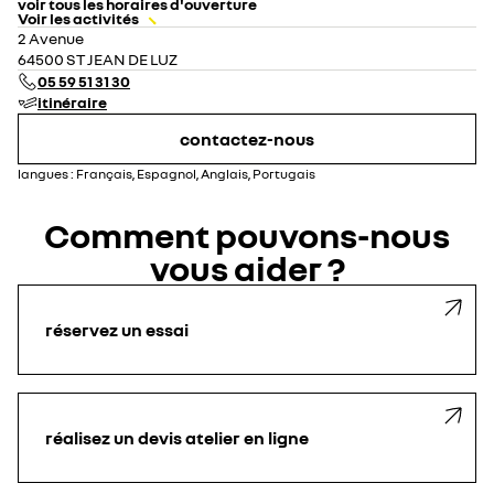
voir tous les horaires d'ouverture
Voir les activités
lundi
08:30 - 12:00
14:00 - 19:00
2 Avenue
mardi
08:30 - 12:00
14:00 - 19:00
64500 ST JEAN DE LUZ
mercredi
08:30 - 12:00
14:00 - 19:00
05 59 51 31 30
jeudi
08:30 - 12:00
14:00 - 19:00
itinéraire
vendredi
08:30 - 12:00
14:00 - 19:00
samedi
08:30 - 12:00
14:00 - 18:00
contactez-nous
dimanche
fermé
langues :
Français, Espagnol, Anglais, Portugais
Comment pouvons-nous
vous aider ?
réservez un essai
réalisez un devis atelier en ligne