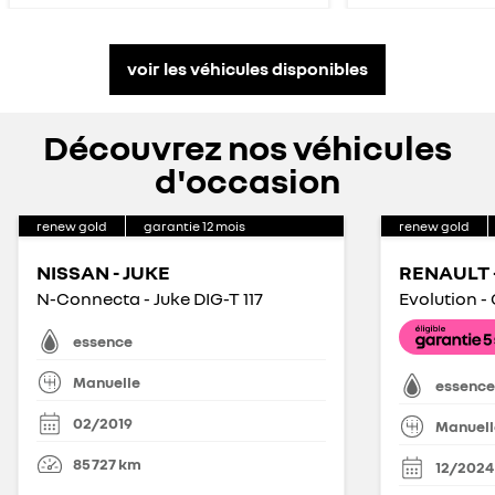
voir les véhicules disponibles
Découvrez nos véhicules
d'occasion
renew gold
garantie
12
mois
renew gold
NISSAN - JUKE
RENAULT -
N-Connecta - Juke DIG-T 117
Evolution -
essence
Manuelle
essence
02/2019
Manuell
85 727
km
12/2024