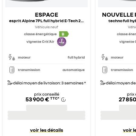
ESPACE
NOUVELLE 
esprit Alpine 7PL full hybrid E-Tech 200 ch - 26
techno full hy
Véhicule neuf
Véhi
B
classe énergétique
classe éne
vignette Crit'Air
vignette C
moteur
full hybrid
moteur
transmission
automatique
transmission
délai moyen de livraison: 3 semaines *
délai moyen de 
prix conseillé
prix 
53 900 €
27 850
TTC
*
voir les détails
voir l