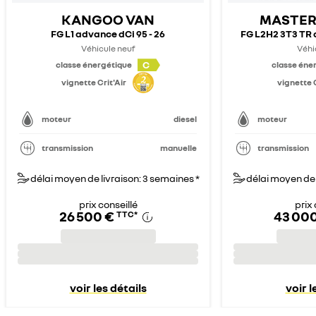
KANGOO VAN
MASTER
FG L1 advance dCi 95 - 26
FG L2H2 3T3 TR 
Véhicule neuf
Véhi
C
classe énergétique
classe éne
vignette Crit'Air
vignette C
moteur
diesel
moteur
transmission
manuelle
transmission
délai moyen de livraison: 3 semaines *
délai moyen de 
prix conseillé
prix 
26 500 €
43 00
TTC
*
voir les détails
voir l