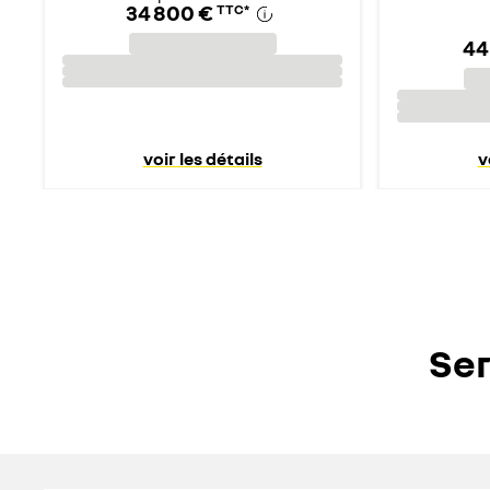
34 800 €
TTC
*
44
voir les détails
v
Ser