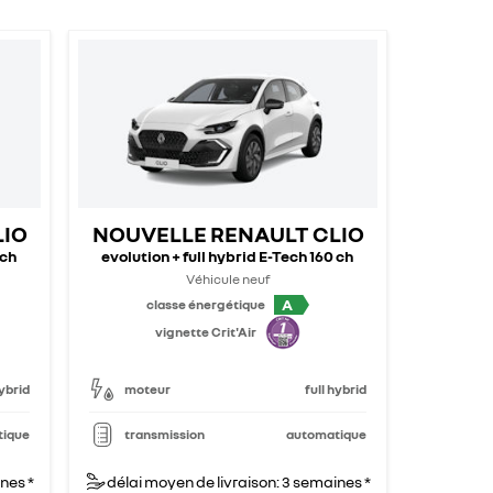
LIO
NOUVELLE RENAULT CLIO
 ch
evolution + full hybrid E-Tech 160 ch
Véhicule neuf
A
classe énergétique
vignette Crit'Air
hybrid
moteur
full hybrid
tique
transmission
automatique
nes *
délai moyen de livraison: 3 semaines *