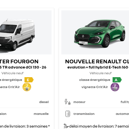
TER FOURGON
NOUVELLE RENAULT C
 TR advance dCi 130 - 26
evolution + full hybrid E-Tech 160
Véhicule neuf
Véhicule neuf
E
A
e énergétique
classe énergétique
ette Crit'Air
vignette Crit'Air
diesel
moteur
full 
sion
manuelle
transmission
automa
n de livraison: 3 semaines *
délai moyen de livraison: 7 semai