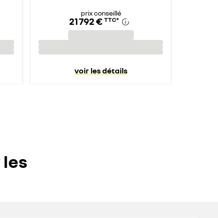
prix conseillé
21 792 €
TTC
*
voir les détails
 les