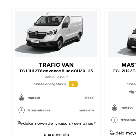
TRAFIC VAN
MAS
FG L1H1 2T8 advance Blue dCi 130 - 25
FG L2H2 3T5
Véhicule neuf
E
classe énergétique
class
vign
moteur
diesel
moteur
transmission
manuelle
transmis
délai moyen de livraison: 7 semaines *
délai moye
prix conseillé