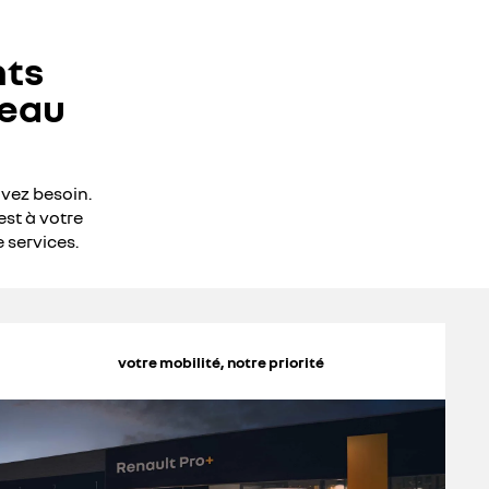
nts
seau
avez besoin.
est à votre
 services.
votre mobilité, notre priorité