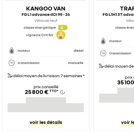
KANGOO VAN
TRAF
FG L1 advance dCi 95 - 26
FG L1H1 3T advan
Véhicule neuf
Véhi
C
classe énergétique
classe éne
vignette Crit'Air
moteur
moteur
diesel
transmission
transmission
manuelle
délai moyen de 
délai moyen de livraison: 7 semaines *
prix 
35 100
prix conseillé
25 800 €
TTC
*
voir les détails
voir l