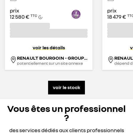
prix
prix
12 580 €
18 479 €
TTC
TT
voir les détails
v
RENAULT BOURGOIN - GROUPE BERNARD
potentiellement sur un site annexe
dépend d
voir le stock
Vous êtes un professionnel
?
des services dédiés aux clients professionnels