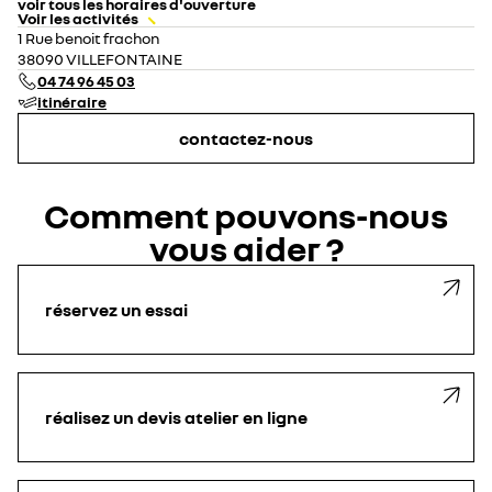
voir tous les horaires d'ouverture
Voir les activités
lundi
08:00 - 12:00
14:00 - 19:00
1 Rue benoit frachon
mardi
08:00 - 12:00
14:00 - 19:00
38090 VILLEFONTAINE
mercredi
08:00 - 12:00
14:00 - 19:00
04 74 96 45 03
jeudi
08:00 - 12:00
14:00 - 19:00
itinéraire
vendredi
08:00 - 12:00
14:00 - 19:00
samedi
09:00 - 19:00
contactez-nous
dimanche
fermé
Comment pouvons-nous
vous aider ?
réservez un essai
réalisez un devis atelier en ligne