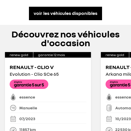
voir les véhicules disponibles
Découvrez nos véhicules
d'occasion
renew gold
garantie
12
mois
renew gold
RENAULT - CLIO V
RENAULT 
Evolution - Clio SCe 65
essence
essence
Manuelle
Automa
07/2023
10/2023
11 857
km
22 530