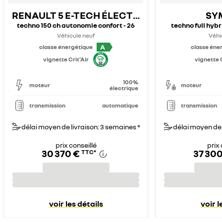
RENAULT 5 E-TECH ÉLECTRIQUE
SY
techno 150 ch autonomie confort - 26
techno full hybr
Véhicule neuf
Véhi
A
classe énergétique
classe éne
vignette Crit'Air
vignette C
100%
moteur
moteur
électrique
transmission
automatique
transmission
délai moyen de livraison: 3 semaines *
délai moyen de 
prix conseillé
prix 
30 370 €
37 300
TTC
*
voir les détails
voir l