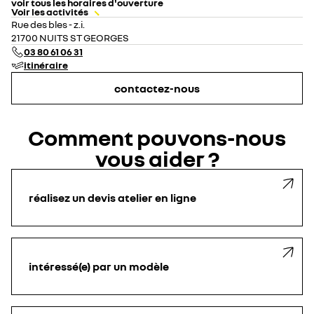
voir tous les horaires d'ouverture
Voir les activités
lundi
07:30 - 12:00
14:00 - 18:30
Rue des bles - z.i.
mardi
07:30 - 12:00
14:00 - 18:30
21700 NUITS ST GEORGES
mercredi
07:30 - 12:00
14:00 - 18:30
03 80 61 06 31
jeudi
07:30 - 12:00
14:00 - 18:30
itinéraire
vendredi
07:30 - 12:00
14:00 - 18:30
samedi
fermé
contactez-nous
dimanche
fermé
Comment pouvons-nous
vous aider ?
réalisez un devis atelier en ligne
intéressé(e) par un modèle