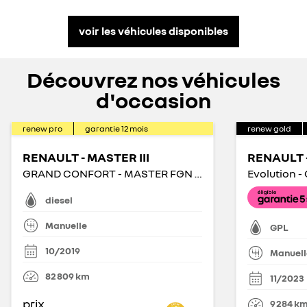
voir les véhicules disponibles
Découvrez nos véhicules
d'occasion
renew pro
garantie
12
mois
renew gold
RENAULT - MASTER III
RENAULT 
GRAND CONFORT - MASTER FGN TRAC F3500 L2H2 DCI 135
Evolution -
diesel
Manuelle
GPL
10/2019
Manuell
82 809
km
11/2023
prix
9 284
k