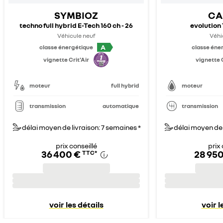
SYMBIOZ
CA
techno full hybrid E-Tech 160 ch - 26
evolution 
Véhicule neuf
Véhi
A
classe énergétique
classe éne
vignette Crit'Air
vignette C
moteur
full hybrid
moteur
transmission
automatique
transmission
délai moyen de livraison: 7 semaines *
délai moyen de 
prix conseillé
prix 
36 400 €
28 950
TTC
*
voir les détails
voir l