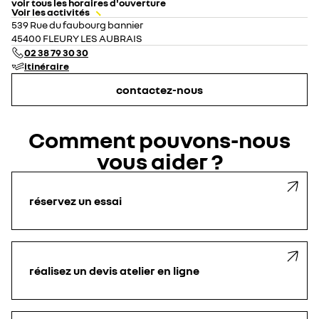
voir tous les horaires d'ouverture
Voir les activités
lundi
09:00 - 12:30
14:00 - 18:30
539 Rue du faubourg bannier
mardi
09:00 - 12:30
14:00 - 18:30
45400 FLEURY LES AUBRAIS
mercredi
09:00 - 12:30
14:00 - 18:30
02 38 79 30 30
jeudi
09:00 - 12:30
14:00 - 18:30
itinéraire
vendredi
09:00 - 12:30
14:00 - 18:30
samedi
09:00 - 12:30
14:00 - 18:30
contactez-nous
dimanche
fermé
Comment pouvons-nous
vous aider ?
réservez un essai
réalisez un devis atelier en ligne