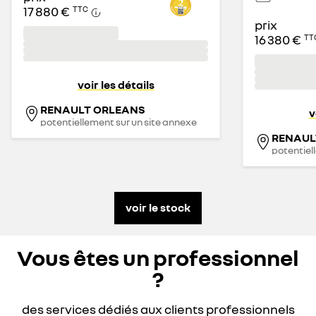
17 880 €
TTC
prix
16 380 €
TT
voir les détails
RENAULT ORLEANS
v
potentiellement sur un site annexe
RENAUL
potentiel
voir le stock
Vous êtes un professionnel
?
des services dédiés aux clients professionnels