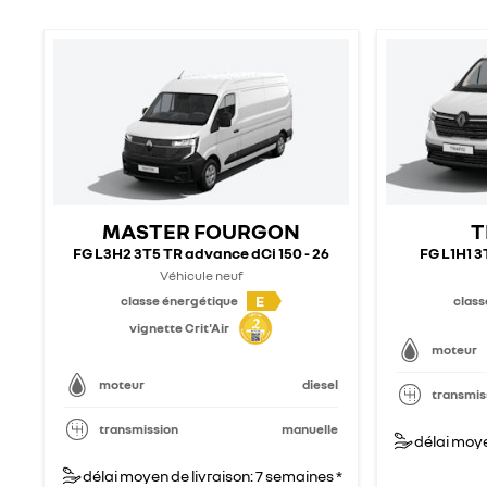
MASTER FOURGON
T
FG L3H2 3T5 TR advance dCi 150 - 26
FG L1H1 3T
Véhicule neuf
E
classe énergétique
class
vignette Crit'Air
moteur
moteur
diesel
transmis
transmission
manuelle
délai moye
délai moyen de livraison: 7 semaines *