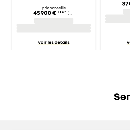
37
prix conseillé
45 900 €
TTC
*
voir les détails
v
Ser