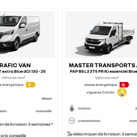
RAFIC VAN
MASTER TRANSPORTS
 extra Blue dCi 130 - 25
PAP BS L3 3T5 PR RJ essentiel Blue 
Véhicule neuf
Véhicule neuf
E
G
e énergétique
classe énergétique
vignette Crit'Air
diesel
moteur
d
sion
manuelle
transmission
man
n de livraison: 3 semaines *
délai moyen de livraison: 3 semai
prix conseillé