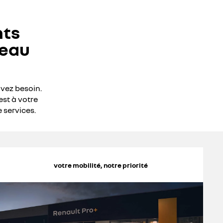
nts
seau
avez besoin.
est à votre
 services.
votre mobilité, notre priorité