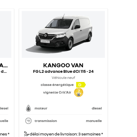
 AMÉNAGÉS
KANGOO VAN
dCi 150 Euro VI – 25
FG L2 advance Blue dCi 115 - 24
Véhicule neuf
D
classe énergétique
vignette Crit'Air
iesel
moteur
diesel
uelle
transmission
manuelle
nes *
délai moyen de livraison: 3 semaines *