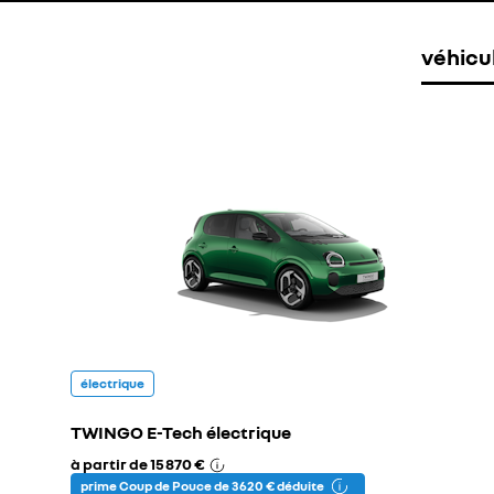
véhicu
électrique
TWINGO E-Tech électrique
à partir de
15 870 €
prime Coup de Pouce de 3 620 € déduite