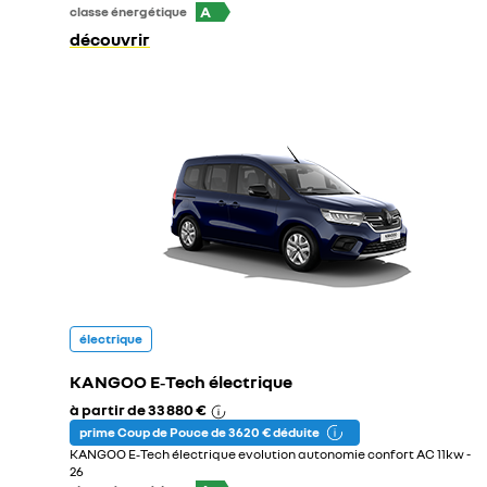
A
classe énergétique
découvrir
électrique
KANGOO E‑Tech électrique
à partir de
33 880 €
prime Coup de Pouce de 3 620 € déduite
KANGOO E‑Tech électrique evolution autonomie confort AC 11kw -
26