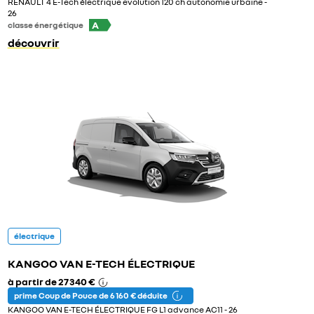
RENAULT 4 E-Tech électrique evolution 120 ch autonomie urbaine -
26
A
classe énergétique
découvrir
électrique
KANGOO VAN E-TECH ÉLECTRIQUE
à partir de
27 340 €
prime Coup de Pouce de 6 160 € déduite
KANGOO VAN E-TECH ÉLECTRIQUE FG L1 advance AC11 - 26