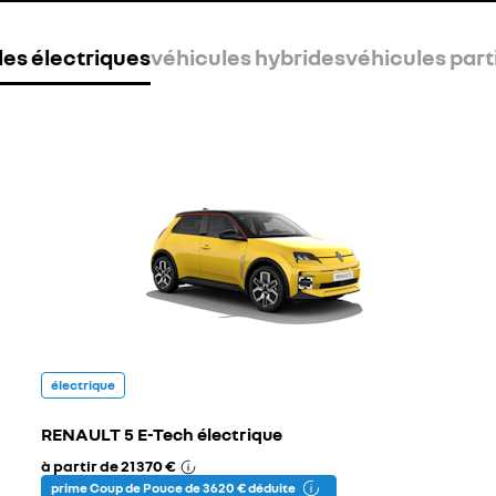
les électriques
véhicules hybrides
véhicules part
électrique
RENAULT 5 E-Tech électrique
à partir de
21 370 €
prime Coup de Pouce de 3 620 € déduite