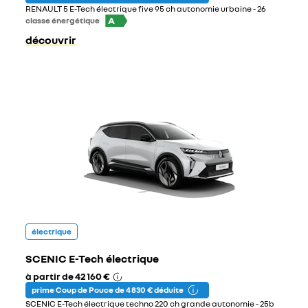
RENAULT 5 E-Tech électrique five 95 ch autonomie urbaine - 26
A
classe énergétique
découvrir
électrique
SCENIC E-Tech électrique
à partir de
42 160 €
prime Coup de Pouce de 4 830 € déduite
SCENIC E-Tech électrique techno 220 ch grande autonomie - 25b