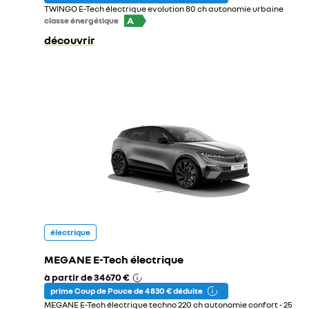
TWINGO E-Tech électrique evolution 80 ch autonomie urbaine
A
classe énergétique
découvrir
électrique
MEGANE E-Tech électrique
à partir de
34 670 €
prime Coup de Pouce de 4 830 € déduite
MEGANE E-Tech électrique techno 220 ch autonomie confort - 25