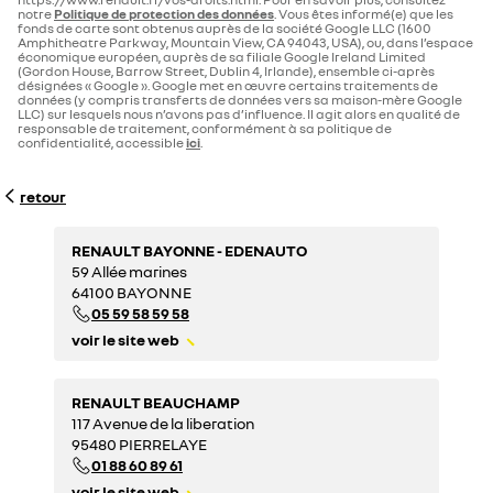
notre
Politique de protection des données
. Vous êtes informé(e) que les
fonds de carte sont obtenus auprès de la société Google LLC (1600
Amphitheatre Parkway, Mountain View, CA 94043, USA), ou, dans l’espace
économique européen, auprès de sa filiale Google Ireland Limited
(Gordon House, Barrow Street, Dublin 4, Irlande), ensemble ci-après
désignées « Google ». Google met en œuvre certains traitements de
données (y compris transferts de données vers sa maison-mère Google
LLC) sur lesquels nous n’avons pas d’influence. Il agit alors en qualité de
responsable de traitement, conformément à sa politique de
confidentialité, accessible
ici
.
retour
RENAULT BAYONNE - EDENAUTO
59 Allée marines
64100 BAYONNE
05 59 58 59 58
voir le site web
RENAULT BEAUCHAMP
117 Avenue de la liberation
95480 PIERRELAYE
01 88 60 89 61
voir le site web