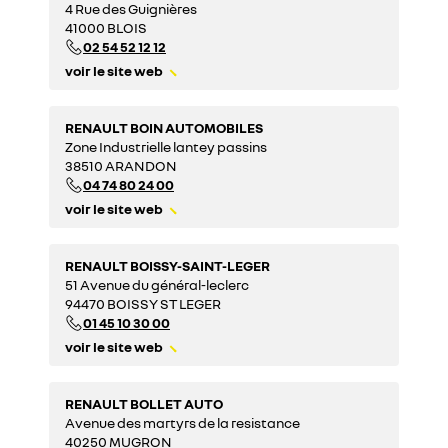
4 Rue des Guignières
41000 BLOIS
02 54 52 12 12
voir le site web
RENAULT BOIN AUTOMOBILES
Zone Industrielle lantey passins
38510 ARANDON
04 74 80 24 00
voir le site web
RENAULT BOISSY-SAINT-LEGER
51 Avenue du général-leclerc
94470 BOISSY ST LEGER
01 45 10 30 00
voir le site web
RENAULT BOLLET AUTO
Avenue des martyrs de la resistance
40250 MUGRON