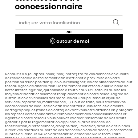
concessionnaire
ou
autour de moi
Renault s.a.s, (ci-après ‘nous’, ‘nos’, ‘notre’) traite vos données en qualité
de responsable de traitement afin d’afficher à proximité de votre
position ou d’une position que vous renseignez, les établissements de leur
réseau agrée de distribution. Ce traitement est effectué sur la base de
notre intérêt légitime, qui consiste à fournir aux utilisateurs du site les
moyens d’identifier aisément l’emplacement de notre réseau agrée de
distribution de véhicules des marques du Groupe Renault et/ou de
services (réparation, maintenance, …). Pour ce faire, nous traitons vos
coordonnées de localisation afin d’identifier quels sont les éléments
cartographiques (fonds de carte) devant vous être affichés en y plaçant
les repères correspondants à l’emplacement des concessionnaires et
agents de notre réseau. Vous pouvez exercer l’ensemble de vos droits
garantis par la règlementation applicable (droit d’accès, de
rectification, à l’effacement, d’opposition, limitation, droit de définir des
directives relatives au sort de vos données en cas de décès) directement
auprès de Renault SAS en adressant sa demande via le formulaire
https://www.renault.fr/vos-droits.html. Pour en savoir plus, consultez