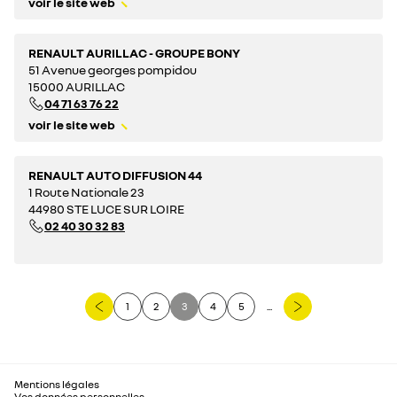
voir le site web
RENAULT AURILLAC - GROUPE BONY
51 Avenue georges pompidou
15000 AURILLAC
04 71 63 76 22
voir le site web
RENAULT AUTO DIFFUSION 44
1 Route Nationale 23
44980 STE LUCE SUR LOIRE
02 40 30 32 83
1
2
3
4
5
...
Mentions légales
Vos données personnelles