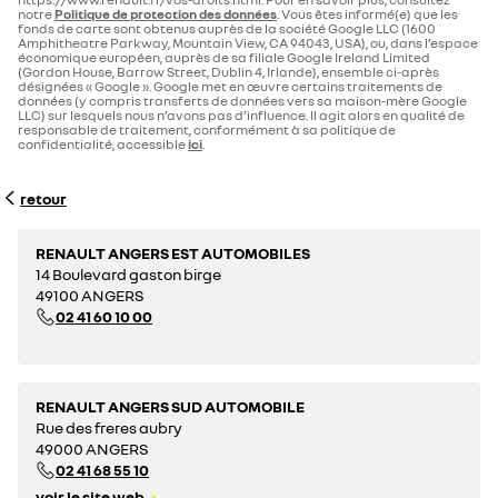
notre
Politique de protection des données
. Vous êtes informé(e) que les
fonds de carte sont obtenus auprès de la société Google LLC (1600
Amphitheatre Parkway, Mountain View, CA 94043, USA), ou, dans l’espace
économique européen, auprès de sa filiale Google Ireland Limited
(Gordon House, Barrow Street, Dublin 4, Irlande), ensemble ci-après
désignées « Google ». Google met en œuvre certains traitements de
données (y compris transferts de données vers sa maison-mère Google
LLC) sur lesquels nous n’avons pas d’influence. Il agit alors en qualité de
responsable de traitement, conformément à sa politique de
confidentialité, accessible
ici
.
retour
RENAULT ANGERS EST AUTOMOBILES
14 Boulevard gaston birge
49100 ANGERS
02 41 60 10 00
RENAULT ANGERS SUD AUTOMOBILE
Rue des freres aubry
49000 ANGERS
02 41 68 55 10
voir le site web